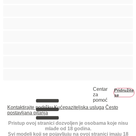
Tinejdžerice 18+
Trudnice
Velike grudi
Veliko dupe
Vezivanje
Zrele
Centar
Pridružite
za
se
pomoć
Kontaktirajte podršku
Kućepaziteljska usluga
Često
postavljana pitanja
Pristup ovoj stranici dozvoljen je osobama koje nisu
mlađe od 18 godina.
Svi modeli koji se pojavljuju na ovoj stranici imaju 18