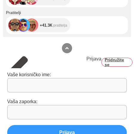
+41.3K
Pratitelji
+41.3K
pratitelja
Prijava
Pridružite
se
Vaše korisničko ime:
Vaša zaporka:
Prijava