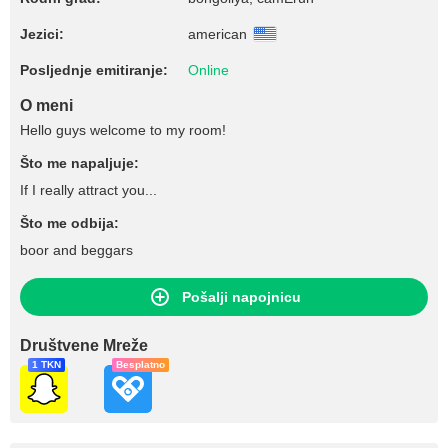
Jezici:
american
Posljednje emitiranje:
Online
O meni
Hello guys welcome to my room!
Što me napaljuje:
If I really attract you...
Što me odbija:
boor and beggars
Pošalji napojnicu
Društvene Mreže
1 TKN
Besplatno