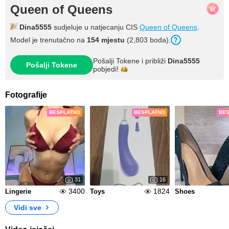
Queen of Queens
Dina5555
sudjeluje u natjecanju CIS
Queen of Queens
.
Model je trenutačno na
154 mjestu
(2,803 boda).
Pošalji Tokene i približi
Dina5555
Pošalji Tokene
pobjedi!
Fotografije
BESPLATNO
BESPLATNO
BE
31
16
3400
1824
Lingerie
Toys
Shoes
Vidi sve