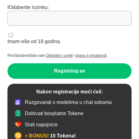
IOdaberite lozinku:
Imam više od 18 godina.
Pročitao/pročitala sam
Odredbe i uvjeti
i
Izjavu o privatnosti
.
Registriraj se
Nakon registracije moći ćeš:
Razgovarati s modelima u chat sobama
Dobivati besplatne Tokene
Slati napojnice
+ BONUS!
10 Tokena!