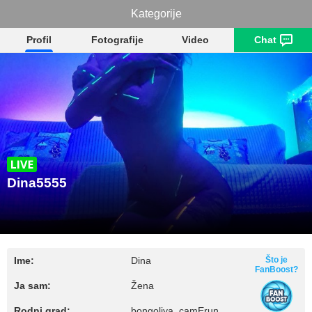
Kategorije
Dina5555
Profil
Fotografije
Video
Chat
Dina5555
Ime:
Dina
Što je
FanBoost?
Ja sam:
Žena
Rodni grad:
bongoliya, camErun