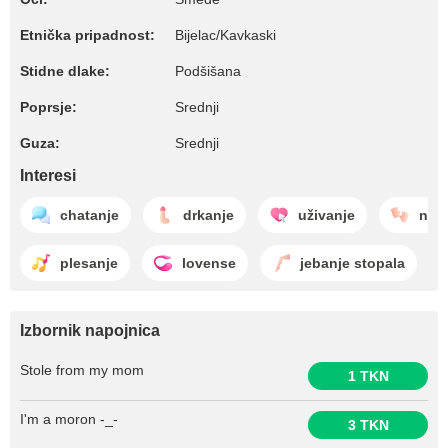
Etnička pripadnost:
Bijelac/Kavkaski
Stidne dlake:
Podšišana
Poprsje:
Srednji
Guza:
Srednji
Interesi
chatanje
drkanje
uživanje
nadr
plesanje
lovense
jebanje stopala
Izbornik napojnica
Stole from my mom
1 TKN
I'm a moron -_-
3 TKN