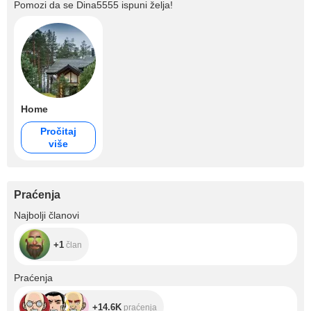
Pomozi da se
Dina5555
ispuni želja!
Home
Pročitaj
više
Praćenja
+1
Najbolji članovi
+1
član
+14.6K
Praćenja
+14.6K
praćenja