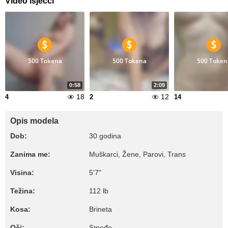
Video isječci
500 Tokena
500 Tokena
500 Token
0:58
2:09
18
12
4
2
14
Opis modela
Dob:
30 godina
Zanima me:
Muškarci, Žene, Parovi, Trans
Visina:
5'7"
Težina:
112 lb
Kosa:
Brineta
Oči:
Smeđe