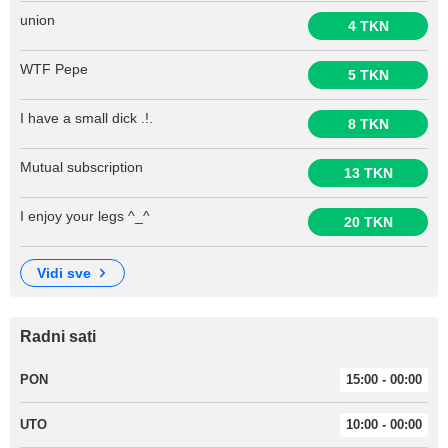
union
4 TKN
WTF Pepe
5 TKN
I have a small dick .!.
8 TKN
Mutual subscription
13 TKN
I enjoy your legs ^_^
20 TKN
vidi sve
Radni sati
PON
15:00 - 00:00
UTO
10:00 - 00:00