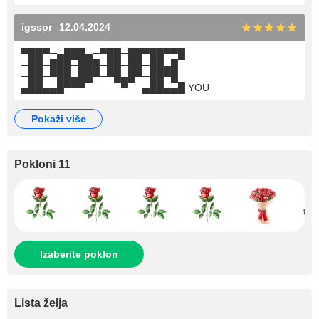
igssor
12.04.2024
▀██▀─▄███▄─▀██─██▀██▀▀█
─██─███─███─██─██─██▄█
─██─▀██▄██▀─▀█▄█▀─██▀█
▄██▄▄█▀▀▀─────▀──▄██▄▄█ YOU
pokaži više
Pokloni 11
Izaberite poklon
Lista želja